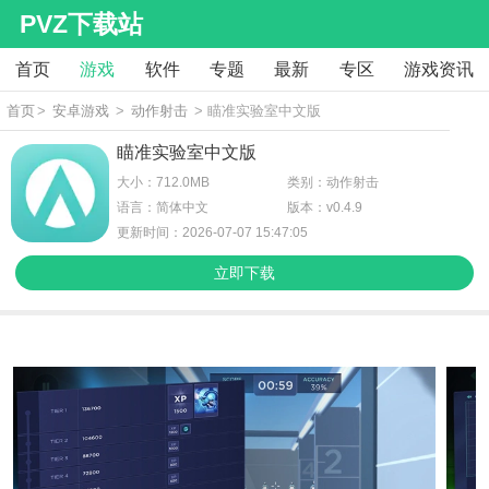
PVZ下载站
首页
游戏
软件
专题
最新
专区
游戏资讯
首页
>
安卓游戏
>
动作射击
> 瞄准实验室中文版
瞄准实验室中文版
大小：712.0MB
类别：动作射击
语言：简体中文
版本：v0.4.9
更新时间：2026-07-07 15:47:05
立即下载