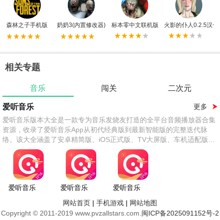
森林之子手机版
奶奶3(内置修改器)
标本零中文联机版
火影的仆人0.2.5汉化
相关专题
音乐
闯关
二次元
爱听音乐
更多
爱听音乐版本大全是一款专为音乐发烧友打造的全平台音频播放器合集
资源，收录了爱听音乐App从初代经典版到最新智能版的完整迭代脉
络。该大全涵盖了安卓精简版、iOS正式版、TV大屏版、车机适配版及
Windows桌面版等全终端形态，同时聚合了去广告纯净版、VIP破解
版、复古界面版等深受用户喜爱的民间修改版本。各版本均围绕海量曲
库与智能推荐为核心，支持QQ音乐、网易云、酷狗等多平台歌单导
入，提供无损音质、蝰蛇音效、3D环绕等进阶听感选项，部分版本还独
爱听音乐
爱听音乐
爱听音乐
家集成了AI哼唱识别、睡眠定时、桌面歌词、车载蓝牙直连等贴心功
免费版
最新版
能。
网站首页
|
手机游戏
|
网站地图
Copyright © 2011-2019 www.pvzallstars.com.
闽ICP备2025091152号-2