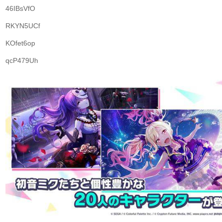
46IBsVfO
RKYN5UCf
KOfet6op
qcP479Uh