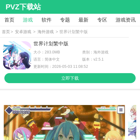
PVZ下载站
首页
游戏
软件
专题
最新
专区
游戏资讯
首页
>
安卓游戏
>
海外游戏
> 世界计划繁中版
世界计划繁中版
大小：283.0MB
类别：海外游戏
语言：简体中文
版本：v2.5.1
更新时间：2026-05-03 11:08:52
立即下载