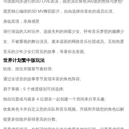
与谱面同步进行的3D LIVE表演，感受演出角色360度的热情与梦想!
观赏精心编排的3D MV舞蹈影片，自由选择你喜欢的成员出演。
身临其境，亲身感受
渐行渐远的儿时玩伴、选拔失利的倒霉少女、怀有音乐梦想的腼腆少
女、不被重视的舞台演员、素未谋面的网路音乐社团成员。五组热爱
音乐的少年少女们背后的故事，等著你去发掘。
世界计划繁中版玩法
轻按、按住并随着节奏轻弹;
通过全语音的故事章节发现丰富的角色阵容;
易于掌握：5 个难度级别可供选择;
独自玩耍或与最多 4 位朋友一起创建一个房间来分享乐趣;
收集角色卡并自定义您的乐队和音乐视频。升级和升级您的角色以解
锁更多技能并获得更高的分数;