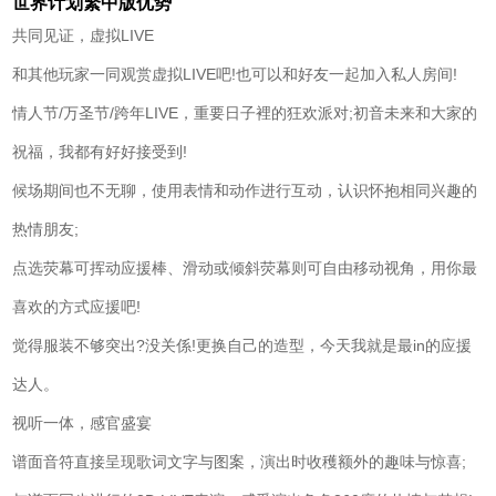
世界计划繁中版优势
共同见证，虚拟LIVE
和其他玩家一同观赏虚拟LIVE吧!也可以和好友一起加入私人房间!
情人节/万圣节/跨年LIVE，重要日子裡的狂欢派对;初音未来和大家的
祝福，我都有好好接受到!
候场期间也不无聊，使用表情和动作进行互动，认识怀抱相同兴趣的
热情朋友;
点选荧幕可挥动应援棒、滑动或倾斜荧幕则可自由移动视角，用你最
喜欢的方式应援吧!
觉得服装不够突出?没关係!更换自己的造型，今天我就是最in的应援
达人。
视听一体，感官盛宴
谱面音符直接呈现歌词文字与图案，演出时收穫额外的趣味与惊喜;