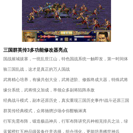
三国群英传3多功能修改器亮点
国战摧城拔寨，一统乱世江山，特色国战系统一触即发，第一时间体
验三国乱战，这才是真正的万人国战
武将精心培养，有缘共创大业，武将进阶、修炼终成大器，特殊武将
缘分系统，武将情义加成，率领众多副将陷阵杀敌
经典战斗模式，副本还原历史，真实重现三国历史事件!战斗还原三国
群英传经典模式，众将驰骋沙场令你酣畅淋漓
行军先需布阵，锻造极品神兵，行军布阵讲究兵种相克排兵之法，绿
蓝紫橙红五种品级装备任意选择，组合强化，更能培养稀世神兵