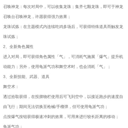
召唤神龙：每次对局中，可以收集龙珠；集齐七颗龙珠，即可于神龙
召唤台召唤神龙，许愿获得强力效果；
龙珠试炼：在主题模式内连续吃鸡多场后，可获得特殊道具而触发龙
珠试炼；
2、全新角色属性
进入对局，即可获得角色属性「气」，可消耗气施展「爆气」提升机
动能力；另外，使用龟派气功和舞空术时，也会消耗「气」；
3、全新技能、武器、道具
舞空术：
透过拾取获得，在投掷物栏使用后可飞到空中，以接近跑步的速度自
由飞行；期间无法切换至枪械/手榴弹，但可使用龟派气功；
点按爆气按钮获得极速冲刺的效果，可用来进行较长距离的移动；
龟派气功：