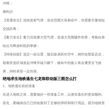
冲锋；
弗利沙
【普通攻击】连续发射气弹，攻击范围大容易命中，但需要尽量缩短
交战距离；
【蓄力攻击】蓄力后投掷大型气弹，造成大范围爆炸伤害，考验自身
站位与释放时机的掌握；
【特殊技能】选定一处位置，随后纵身跃向空中，稍作短暂延迟后，
朝着所选区域发起冲锋并猛力砸下，被命中的敌人将会遭受击飞效
果，同时承受一定伤害。
绝地求生地铁逃生七龙珠联动版三图怎么打
1、地铁逃生前的准备
在进入地铁之前，需要做好一些准备工作，以便在逃生时更加顺利。
首先，要确保自己已经收集到了足够的弹药和医疗用品。因为地铁里