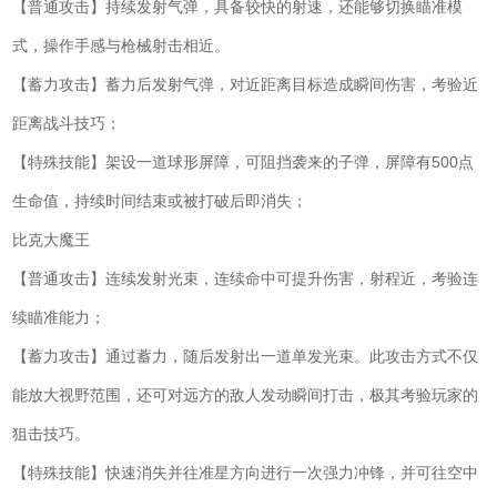
【普通攻击】持续发射气弹，具备较快的射速，还能够切换瞄准模
式，操作手感与枪械射击相近。
【蓄力攻击】蓄力后发射气弹，对近距离目标造成瞬间伤害，考验近
距离战斗技巧；
【特殊技能】架设一道球形屏障，可阻挡袭来的子弹，屏障有500点
生命值，持续时间结束或被打破后即消失；
比克大魔王
【普通攻击】连续发射光束，连续命中可提升伤害，射程近，考验连
续瞄准能力；
【蓄力攻击】通过蓄力，随后发射出一道单发光束。此攻击方式不仅
能放大视野范围，还可对远方的敌人发动瞬间打击，极其考验玩家的
狙击技巧。
【特殊技能】快速消失并往准星方向进行一次强力冲锋，并可往空中