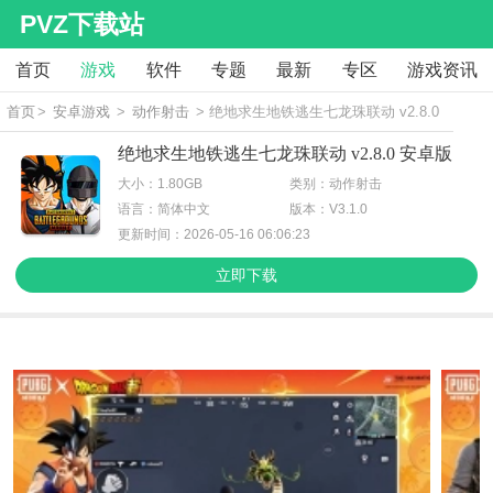
PVZ下载站
首页
游戏
软件
专题
最新
专区
游戏资讯
首页
>
安卓游戏
>
动作射击
> 绝地求生地铁逃生七龙珠联动 v2.8.0
安卓版
绝地求生地铁逃生七龙珠联动 v2.8.0 安卓版
大小：1.80GB
类别：动作射击
语言：简体中文
版本：V3.1.0
更新时间：2026-05-16 06:06:23
立即下载