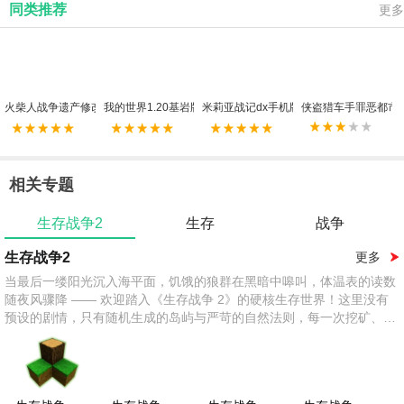
同类推荐
更多
火柴人战争遗产修改器FF版
我的世界1.20基岩版手机版
米莉亚战记dx手机版
侠盗猎车手罪恶都市
相关专题
生存战争2
生存
战争
生存战争2
更多
当最后一缕阳光沉入海平面，饥饿的狼群在黑暗中嗥叫，体温表的读数
随夜风骤降 —— 欢迎踏入《生存战争 2》的硬核生存世界！这里没有
预设的剧情，只有随机生成的岛屿与严苛的自然法则，每一次挖矿、搭
建与战斗，都是对生存本能与创造天赋的双重考验。