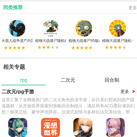
同类推荐
更多
火柴人战争遗产内置功能菜单中文版
植物大战僵尸随机模仿者电脑版
植物大战僵尸95版内置修改器
植物大战僵尸随机卡
相关专题
rpg
二次元
回合制
二次元rpg手游
更多
这里汇聚了全网最热门的二次元角色扮演手游，从日系幻想风到国产国
漫题材，从开放世界探索到策略回合制战斗，满足所有ACG爱好者的幻
想！精美立绘、豪华声优阵容、沉浸式剧情与多样玩法完美结合，带你
穿越异世界书写专属传奇。无论是抽卡养成、多人联机还是单机剧情，
都能找到你的心头好！