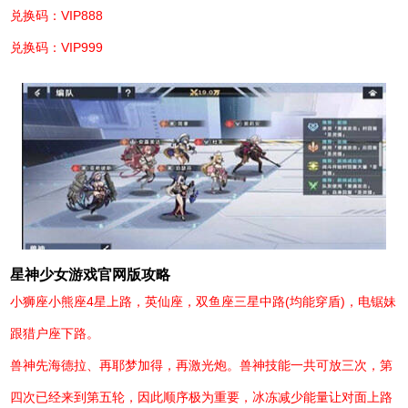
兑换码：VIP888
兑换码：VIP999
星神少女游戏官网版攻略
小狮座小熊座4星上路，英仙座，双鱼座三星中路(均能穿盾)，电锯妹
跟猎户座下路。
兽神先海德拉、再耶梦加得，再激光炮。兽神技能一共可放三次，第
四次已经来到第五轮，因此顺序极为重要，冰冻减少能量让对面上路