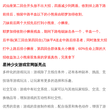
武仙座第二回合开头放不出大招，四盾减少到两盾。收割掉上路下路
前排后，独留中路半血以下的小熊座由耶梦加得收割。
刀妹前后两个大招先后打到小熊座、小狮座。
耶梦加得收割小狮座残血，期间下路电锯妹击杀一个，半血一个。
后半场(第三回合第四回合)刀妹平A送走中路后排圣者，同时激发大招
打中上路后排小狮座，第四回合群体集火小狮座，60%生命上限的大
招收益加上小熊座双鱼座的穿盾真伤，完美拿下
星神少女游戏官网版亮点
多样化的游戏玩法：游戏除了主线任务外，还有各种副本、挑战、竞
技场等游戏玩法，让玩家有更多的选择和乐趣。
社交互动：游戏中有社交系统，玩家可以与其他玩家组队、交流、交
换物品等，增加游戏的互动性和社交性。
优秀的音效：游戏的音效制作精良，配合场景和角色动作，增强了游