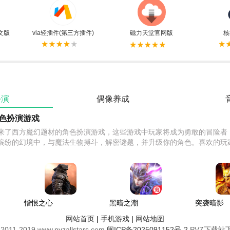
文版
via轻插件(第三方插件)
磁力天堂官网版
核
扮演
偶像养成
色扮演游戏
来了西方魔幻题材的角色扮演游戏，这些游戏中玩家将成为勇敢的冒险者
缤纷的幻境中，与魔法生物搏斗，解密谜题，并升级你的角色。喜欢的玩
憎恨之心
黑暗之潮
突袭暗影
汉化版
契约官方
传说国服
网站首页
|
手机游戏
|
网站地图
正版
 2011-2019 www.pvzallstars.com.
闽ICP备2025091152号-2
PVZ下载站