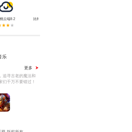
桃云端8.2
比特舟Pro(bt种子磁力搜索器)
时光序终身会员
音乐
更多
，追寻古老的魔法和
家们千万不要错过！
下载 版权所有