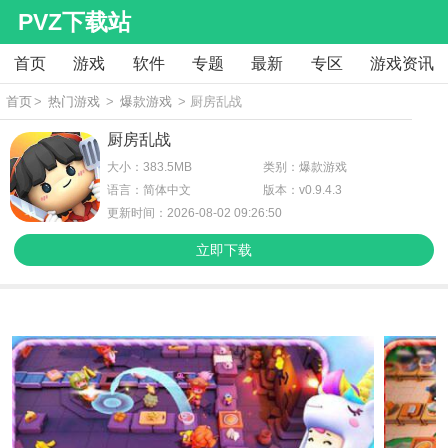
PVZ下载站
首页
游戏
软件
专题
最新
专区
游戏资讯
首页
>
热门游戏
>
爆款游戏
> 厨房乱战
厨房乱战
大小：383.5MB
类别：爆款游戏
语言：简体中文
版本：v0.9.4.3
更新时间：2026-08-02 09:26:50
立即下载