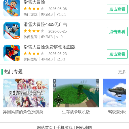
滑雪大冒险
2026-05-06
点击查看
热门游戏
90.2MB
V1.6.1
滑雪大冒险4399无广告
2026-05-25
点击查看
休闲益智
69.2MB
v1.0
滑雪大冒险免费解锁地图版
2026-05-23
点击查看
休闲益智
40.4MB
v2.3.3
热门专题
更多
异国风情的角色扮演类游戏
生存战争联机版
驾驶轰炸机
网站首页
|
手机游戏
|
网站地图