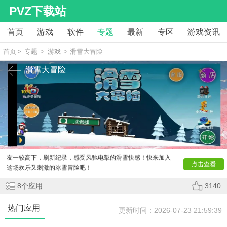
PVZ下载站
首页
游戏
软件
专题
最新
专区
游戏资讯
首页
>
专题
>
游戏
> 滑雪大冒险
滑雪大冒险
《
滑雪大冒险
》是一款刺激有趣的滑雪跑酷游戏，带你体
验惊险的雪崩逃生之旅！操控角色在雪地上疾驰，翻转腾挪躲
避障碍，还能骑上企鹅、雪怪等神奇坐骑加速前进。游戏画面
清新，操作简单但挑战十足，多种场景和任务等你探索。与好
友一较高下，刷新纪录，感受风驰电掣的滑雪快感！快来加入
点击查看
这场欢乐又刺激的冰雪冒险吧！
8
个应用
3140
热门应用
更新时间：
2026-07-23 21:59:39