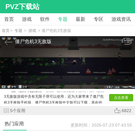
PVZ下载站
首页
游戏
软件
专题
最新
专区
游戏资讯
首页
>
专题
>
游戏
> 僵尸危机3无敌版
僵尸危机3无敌版
僵尸危机3无敌版
是一款僵尸题材的走位小游戏，僵尸危机
3无敌版游戏中含有无限子弹可以使用，还为大家带来了僵尸危
点击查看
机3无敌版手机版、僵尸危机3无敌版中文版可以下载，喜欢的
玩家快来下载体验吧。
5
个应用
6822
热门应用
更新时间：
2026-07-23 07:43:55