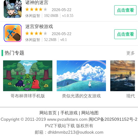
诸神的迷宫
2026-05-22
点击查看
休闲益智
192.0MB
v1.0.55
迷宫穿梭游戏
2026-05-22
点击查看
休闲益智
52.2MB
v0.1
热门专题
更多
哥布林弹球手机版
类似光遇的交友游戏
现代
网站首页
|
手机游戏
|
网站地图
Copyright © 2011-2019 www.pvzallstars.com.
闽ICP备2025091152号-2
PVZ下载站下载 版权所有
邮箱：dhldmmbz213@outlook.com