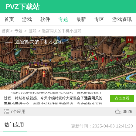
PVZ下载站
首页
游戏
软件
专题
最新
专区
游戏资讯
首页
>
专题
>
游戏
> 迷宫闯关的手机小游戏
迷宫闯关的手机小游戏
很多的玩家都比较喜欢玩迷宫闯关游戏，喜欢解密的整个
过程，特别有成就感。今天小编特意给大家整合了
迷宫闯关的
点击查看
手机小游戏
大全。都是比较好休闲类的游戏。喜欢的快来下载
吧。
7
个应用
3826
热门应用
更新时间：
2025-04-03 12:41:29