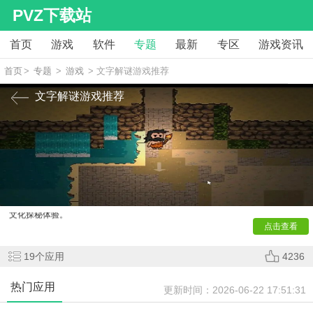
PVZ下载站
首页
游戏
软件
专题
最新
专区
游戏资讯
首页
>
专题
>
游戏
> 文字解谜游戏推荐
文字解谜游戏推荐
小编今天在本站整理了一些
文字解谜
游戏，玩家通过智慧
解读线索、重组诗句、解锁隐晦寓言，挑战词汇量与逻辑推理
极限。古风现代交织剧情，辅以精美插画和音效，打造沉浸式
文化探秘体验。
点击查看
19
个应用
4236
热门应用
更新时间：
2026-06-22 17:51:31