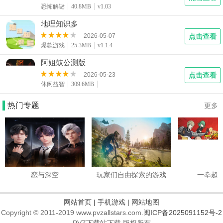
恐怖解谜
40.8MB
v1.03
地理知识多
2026-05-07
点击查看
爆款游戏
25.3MB
v1.1.4
阿姐鼓公测版
2026-05-23
点击查看
休闲益智
309.6MB
热门专题
更多
恋与深空
玩家们自由探索的游戏
一拳超
网站首页
|
手机游戏
|
网站地图
Copyright © 2011-2019 www.pvzallstars.com.
闽ICP备2025091152号-2