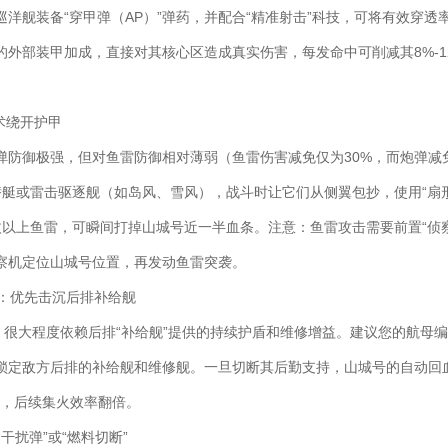
洋舰装备“穿甲弹（AP）”弹药，并配合“精准射击”科技，可将有效穿透
的外部装甲加成，直接对其核心区造成真实伤害，每发命中可削减其8%-1
战术绕开护甲
弹防御极强，但对鱼雷防御相对薄弱（鱼雷伤害减免仅为30%，而炮弹减免
潜艇或雷击驱逐舰（如岛风、雪风），战斗时让它们从侧翼包抄，使用“扇
枚以上鱼雷，可瞬间打掉山城号近一半血条。注意：鱼雷攻击需要前置“侦
察机定位山城号位置，再发动鱼雷突袭。
益：优先击沉后排补给舰
，很大程度依赖后排“补给舰”提供的持续护盾和维修增益。建议您的航母编
锁定敌方后排的补给舰和维修舰。一旦切断其后勤支持，山城号的自动回
效，后续集火效率翻倍。
“干扰弹”或“燃料切断”