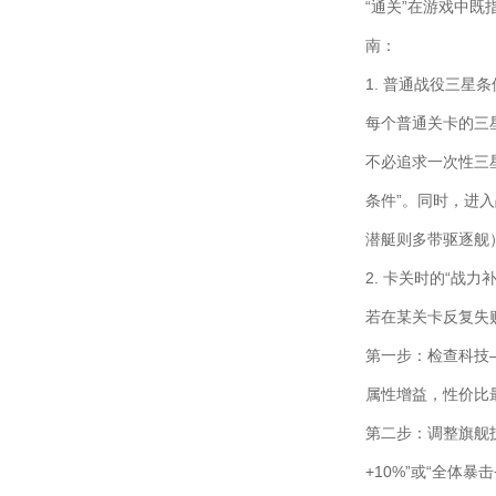
“通关”在游戏中
南：
1. 普通战役三星
每个普通关卡的三星
不必追求一次性三
条件”。同时，进
潜艇则多带驱逐舰
2. 卡关时的“战力
若在某关卡反复失
第一步：检查科技—
属性增益，性价比
第二步：调整旗舰
+10%”或“全体暴