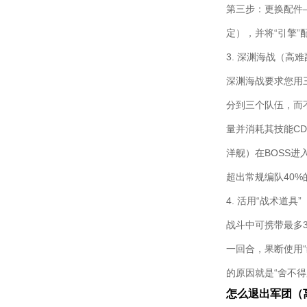
第三步：更换配件—
定），并将“引擎
3. 深渊海战（高
深渊海战要求您用
分到三个队伍，而不
量并消耗其技能CD
洋舰）在BOSS
超出常规编队40%
4. 活用“战术道具”
战斗中可携带最多3
一回合，果断使用“
的原因就是“舍不
怎么退出军团（