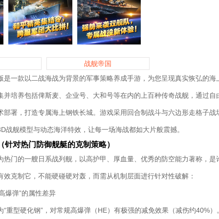
战舰帝国
版是一款以二战海战为背景的军事策略养成手游，为您呈现真实恢弘的海
集并培养包括俾斯麦、企业号、大和号等在内的上百种传奇战舰，通过自
术部署，打造专属海上钢铁长城。游戏采用回合制战斗与六边形走格子战
3D战舰模型与动态海洋特效，让每一场海战都如大片般震撼。
（针对热门防御舰艇的克制策略）
为热门的一艘日系战列舰，以高护甲、厚血量、优秀的防空能力著称，是
有效克制它，不能硬碰硬对轰，而需从机制层面进行针对性破解：
与“高爆弹”的属性差异
为“重型硬化钢”，对常规高爆弹（HE）有极强的减免效果（减伤约40%