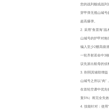
您的战列舰或战列巡
穿甲弹无视山城号
超高爆弹。
2. 采用“鱼雷海”
山城号的护甲对炮
编入至少2艘高级
一轮齐射若命中3
议先派出航母的侦
3. 削弱其辅助增
山城号之所以“肉”
在首轮空袭中优先
复5%）将完全失
4. 技能针对：使用