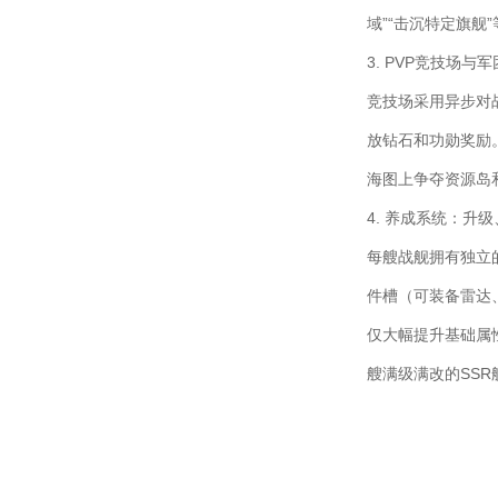
域”“击沉特定旗舰
3. PVP竞技场与
竞技场采用异步对
放钻石和功勋奖励
海图上争夺资源岛
4. 养成系统：升
每艘战舰拥有独立
件槽（可装备雷达
仅大幅提升基础属
艘满级满改的SS