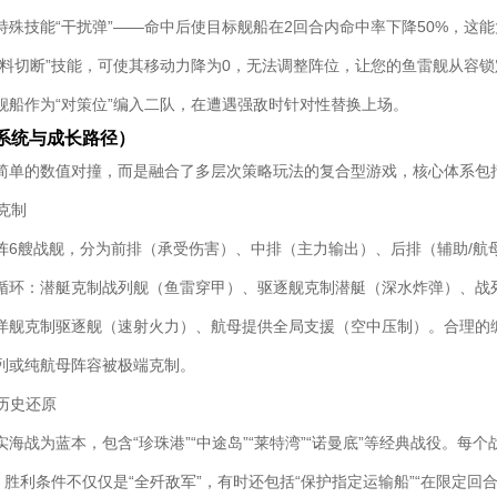
特殊技能“干扰弹”——命中后使目标舰船在2回合内命中率下降50%，这
燃料切断”技能，可使其移动力降为0，无法调整阵位，让您的鱼雷舰从容
舰船作为“对策位”编入二队，在遭遇强敌时针对性替换上场。
系统与成长路径）
简单的数值对撞，而是融合了多层次策略玩法的复合型游戏，核心体系包
种克制
阵6艘战舰，分为前排（承受伤害）、中排（主力输出）、后排（辅助/航
循环：潜艇克制战列舰（鱼雷穿甲）、驱逐舰克制潜艇（深水炸弹）、战
洋舰克制驱逐舰（速射火力）、航母提供全局支援（空中压制）。合理的
列或纯航母阵容被极端克制。
与历史还原
海战为蓝本，包含“珍珠港”“中途岛”“莱特湾”“诺曼底”等经典战役。每
，胜利条件不仅仅是“全歼敌军”，有时还包括“保护指定运输船”“在限定回