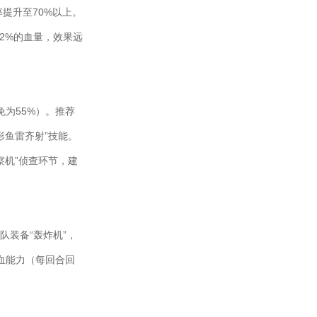
率提升至70%以上。
2%的血量，效果远
为55%）。推荐
形鱼雷齐射”技能。
察机”侦查环节，建
队装备“轰炸机”，
血能力（每回合回