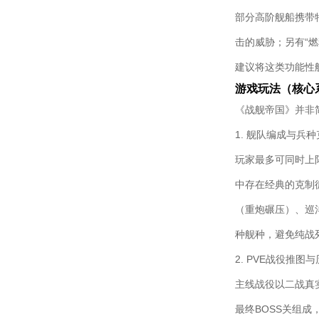
部分高阶舰船携带
击的威胁；另有“
建议将这类功能性
游戏玩法（核心
《战舰帝国》并非
1. 舰队编成与兵
玩家最多可同时上
中存在经典的克制
（重炮碾压）、巡
种舰种，避免纯战
2. PVE战役推图
主线战役以二战真实
最终BOSS关组成