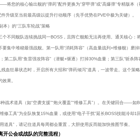
—将您的核心输出舰的“弹药”配件更换为“穿甲弹”或“高爆弹”专精版本
”配件升级至当前最高级以提升行动顺序（先手优势在PVE中极为关键）。
难副本）的“三队车轮战”策略
三个不同舰队连续挑战同一BOSS，且阵亡舰船无法再使用。通关核心：
要集中堆砌最强战舰。第一队用“消耗阵容”（高血量战列+维修舰）磨掉B
；第二队用“鱼雷强攻阵容”（潜艇+驱逐）打掉30%血量；第三队“斩杀阵
进入残血狂暴状态时，开启所有大招和“弹药倾泻”道具，一波带走。这个策
的效果。
种战术道具（如“空袭支援”“炮火覆盖”“维修工具”）。在关键回合——如B
维修工具”为全队恢复15%血量，或使用“电子干扰”延长BOSS技能冷却
得用道具”，请记住道具每周都会重置，大胆使用反而能加快推图节奏。
离开公会或战队的完整流程）