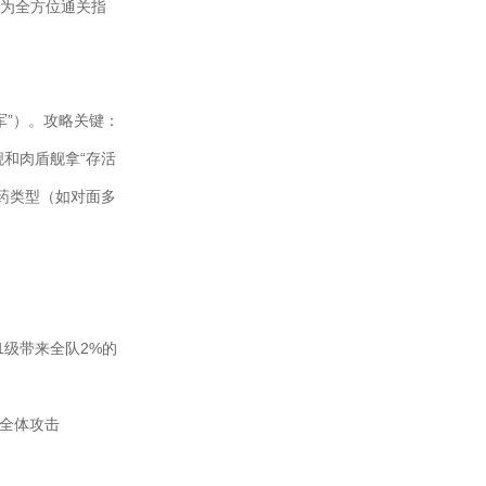
下为全方位通关指
军”）。攻略关键：
和肉盾舰拿“存活
药类型（如对面多
1级带来全队2%的
全体攻击