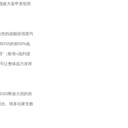
（视敌方装甲类型而
将您的战舰按强度均
OSS的前50%血
容”（航母+战列巡
略可让整体战力发挥
OSS释放大招的前
1回合。很多玩家失败