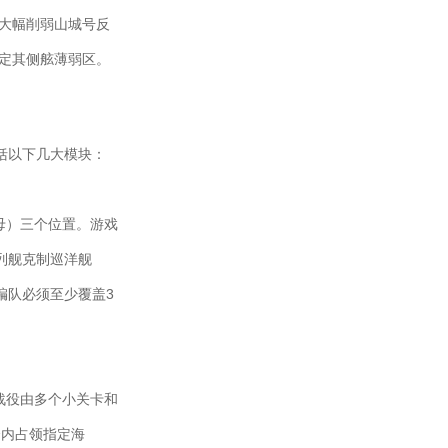
能大幅削弱山城号反
锁定其侧舷薄弱区。
括以下几大模块：
母）三个位置。游戏
列舰克制巡洋舰
编队必须至少覆盖3
个战役由多个小关卡和
合内占领指定海