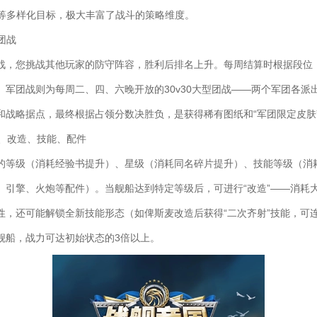
”等多样化目标，极大丰富了战斗的策略维度。
军团战
战，您挑战其他玩家的防守阵容，胜利后排名上升。每周结算时根据段位
。军团战则为每周二、四、六晚开放的30v30大型团战——两个军团各派出
和战略据点，最终根据占领分数决胜负，是获得稀有图纸和“军团限定皮肤
级、改造、技能、配件
的等级（消耗经验书提升）、星级（消耗同名碎片提升）、技能等级（消
、引擎、火炮等配件）。当舰船达到特定等级后，可进行“改造”——消耗
性，还可能解锁全新技能形态（如俾斯麦改造后获得“二次齐射”技能，可
R舰船，战力可达初始状态的3倍以上。