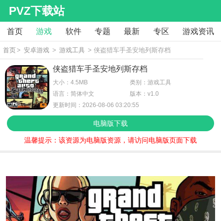
PVZ下载站
首页
游戏
软件
专题
最新
专区
游戏资讯
首页
>
安卓游戏
>
游戏工具
> 侠盗猎车手圣安地列斯存档
侠盗猎车手圣安地列斯存档
大小：4.5MB
类别：游戏工具
语言：简体中文
版本：v1.0
更新时间：2026-08-06 03:20:55
电脑版下载
温馨提示：该资源为电脑版资源，请访问电脑版页面下载