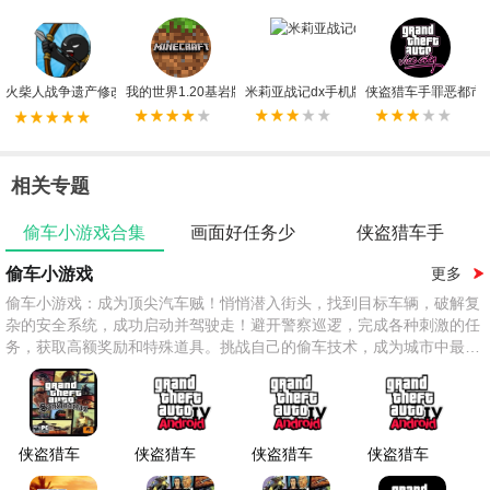
火柴人战争遗产修改器FF版
我的世界1.20基岩版手机版
米莉亚战记dx手机版
侠盗猎车手罪恶都市
相关专题
偷车小游戏合集
画面好任务少
侠盗猎车手
偷车小游戏
更多
偷车小游戏：成为顶尖汽车贼！悄悄潜入街头，找到目标车辆，破解复
杂的安全系统，成功启动并驾驶走！避开警察巡逻，完成各种刺激的任
务，获取高额奖励和特殊道具。挑战自己的偷车技术，成为城市中最狡
猾的贼！
侠盗猎车
侠盗猎车
侠盗猎车
侠盗猎车
手圣安地
手4自由
手4手机
手4中文