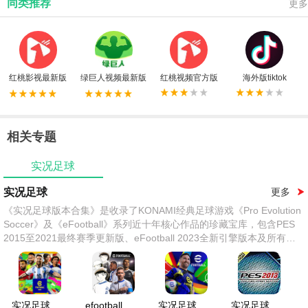
同类推荐
更多
红桃影视最新版
绿巨人视频最新版
红桃视频官方版
海外版tiktok
相关专题
实况足球
实况足球
更多
《实况足球版本合集》是收录了KONAMI经典足球游戏《Pro Evolution
Soccer》及《eFootball》系列近十年核心作品的珍藏宝库，包含PES
2015至2021最终赛季更新版、eFootball 2023全新引擎版本及所有官
方DLC球员数据库。本合集完美继承「大师联赛」「一球成名」等标志
性模式，新增跨版本球员导入功能、4K高清材质包及动态天气系统，收
录超500支实名俱乐部与30000+真实球员数据。
实况足球
efootball
实况足球
实况足球