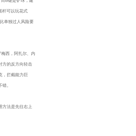
而B键是铲球，建
摇杆可以玩花式
，比单独过人风险要
罗梅西，阿扎尔、内
对方的反方向轻击
克，拦截能力巨
不错。
用方法是先往右上