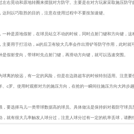
过左右晃动和原地转圈来摆脱对方防守。主要是在对方玩家采取施压防守
，达到以巧取胜的目的，注意在使用过程中不要按加速键。
，一种是原地假射，在球员站立不动的时候，同时点射门键和方向键，这
，主要用于打活动，ai的后卫有较大几率会作出滑铲等防守作用，此时就
种是假射变向，带球时先点射门键，再滑动方向键，就可以迅速突围。
为球离的较远，有一定的风险，但是在边路超车的时候特别适用。注意要
羊、c罗。使用时观察对方的施压方向，在抢的一瞬间往施压方向大跨步
强，要选择马儿一类带球数据高的球员。具体做法是保持斜对着防守球员
动，就有很大几率触发人球分过，注意人球分过有一定的机率丢球，请酌