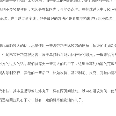
般来说手柄的操作比较好用，而手柄上的A键是施压，等于遏制对手传球，
否则不要轻易使用，尤其是在禁区内，可能会点球。在带球过人中，RT+
和踩球，也可以突然变速，但是最好的方法还是看准空档来进行各种传球
想玩单独过人的话，尽量使用一些盘带功夫比较强的球员，顶级的比如C
、牛尾巴等技巧都很厉害，属于单打独斗能力比较强的球员，一般来说向
对方的过人的话，我们就需要一些高大的后卫了，这里推荐利物浦的范戴
易占领制空权，其他的一些后卫，比如坎特、基耶利尼、皮克、瓦拉内都
成名技，其本意是球像油炸丸子一样在两脚间跳动。以向右进攻为例，使
后迅速回拉到右下方，就有一定的机率触发油炸丸子。