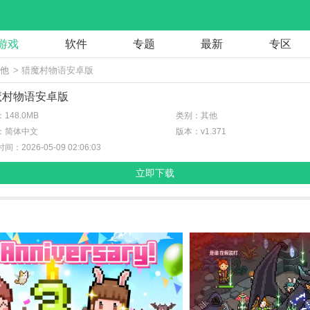
游戏
软件
专题
最新
专区
其他
> 猎魔村物语安卓版
魔村物语安卓版
148.0MB
类别：其他
：简体中文
版本：v1.371
间：2026-05-09 02:06:03
立即下载