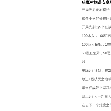
猎魔村物语安卓
开局没必要刷初始
很多小伙伴都在问
开局先刷出5个狂战
100木头，100矿
100巨人精魄，1
50吸血鬼牙，5
以。
主练5个狂战，在
放进1级破灭之地
每当狂战带上紫武
以上5个人一起接
在去下一个难度之