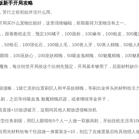
版新手开局攻略
，苦行之前初始并没什么用。
开局买什么宠物比较好，这里强推蝙蝠，前期最得力宠物没有之一。
，跟着教程走完，预定100橘子，100面粉，100麻布，100粗皮，300
石，50锆石，100强化石，100狼人毛，100兽人牙，50兽人精魄，50狼
00眼睛，100巫妖心，100巫妖精魄，50吸血鬼精魄，50魅魔精魄，100
0恶魔角，每次转世开局按这个比例先预定，开局基本够用了，后面材料缺
2级侵略，1级亡灵的位置刷巨人和半巫妖精魄，等刷出金斧头的材料给主力
单刷，之后等待吸血鬼 魅魔精魄武器，或者继续等金斧子，
器直接+10放进破灭，这期间其他人都放进侵略挂机
大型任务刷级，用巨人眼睛给5个人一人做一双极风鞋，开始挂机生活等10
前用光材料给每个狂战做一身紫装全+10，别忘了在难度最后给其他猎人