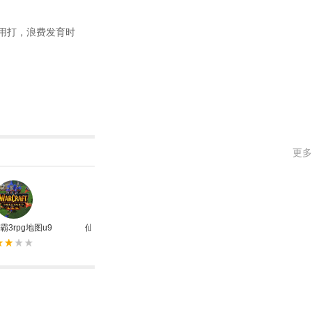
不用打，浪费发育时
更多
霸3rpg地图u9
仙剑奇侠传4全功能修改器
植物大战僵尸年度加强版修改