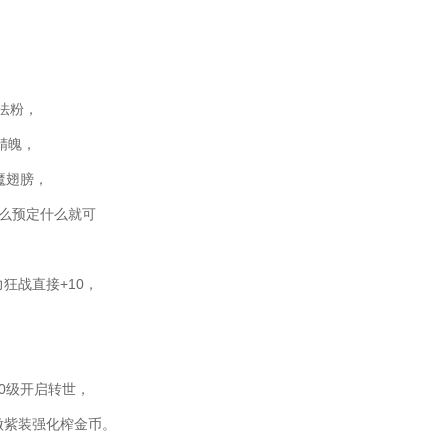
魔法粉，
人精魄，
魅魔翅膀，
什么预定什么就可
狂战直接+10，
0级开启转世，
做紫装强化榨金币。