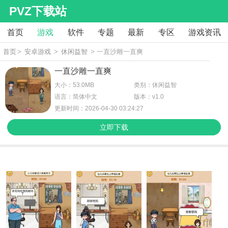
PVZ下载站
首页
游戏
软件
专题
最新
专区
游戏资讯
首页
>
安卓游戏
>
休闲益智
> 一直沙雕一直爽
一直沙雕一直爽
大小：53.0MB
类别：休闲益智
语言：简体中文
版本：v1.0
更新时间：2026-04-30 03:24:27
立即下载