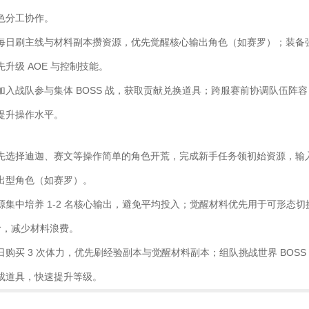
分工协作。​
每日刷主线与材料副本攒资源，优先觉醒核心输出角色（如赛罗）；装备
升级 AOE 与控制技能。​
加入战队参与集体 BOSS 战，获取贡献兑换道具；跨服赛前协调队伍阵
提升操作水平。​
先选择迪迦、赛文等操作简单的角色开荒，完成新手任务领初始资源，输
出型角色（如赛罗）。​
源集中培养 1-2 名核心输出，避免平均投入；觉醒材料优先用于可形态
进阶，减少材料浪费。​
购买 3 次体力，优先刷经验副本与觉醒材料副本；组队挑战世界 BOSS
成道具，快速提升等级。