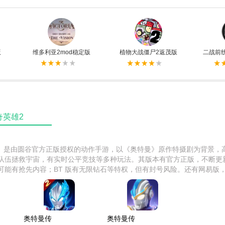
版
维多利亚2mod稳定版
植物大战僵尸2返茂版
二战前
奇英雄2
2》是由圆谷官方正版授权的动作手游，以《奥特曼》原作特摄剧为背景，
队伍拯救宇宙，有实时公平竞技等多种玩法。其版本有官方正版，不断更
可能有抢先内容；BT 版有无限钻石等特权，但有封号风险。还有网易版
求。
奥特曼传
奥特曼传