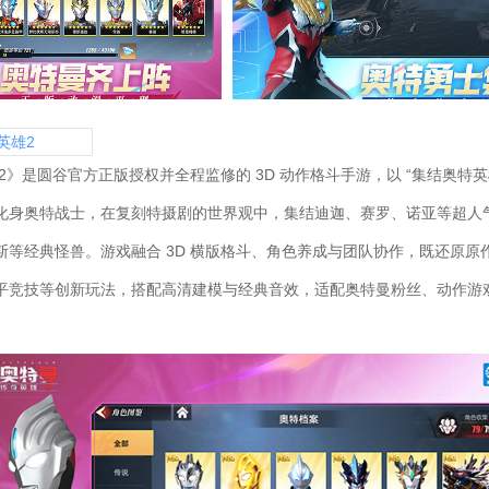
英雄2
2》是圆谷官方正版授权并全程监修的 3D 动作格斗手游，以 “集结奥特
化身奥特战士，在复刻特摄剧的世界观中，集结迪迦、赛罗、诺亚等超人
斯等经典怪兽。游戏融合 3D 横版格斗、角色养成与团队协作，既还原原
平竞技等创新玩法，搭配高清建模与经典音效，适配奥特曼粉丝、动作游