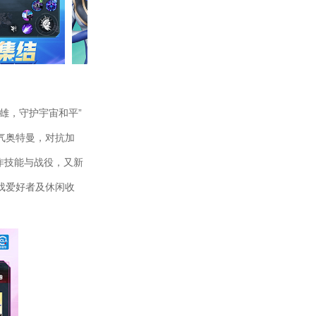
英雄，守护宇宙和平”
气奥特曼，对抗加
作技能与战役，又新
戏爱好者及休闲收