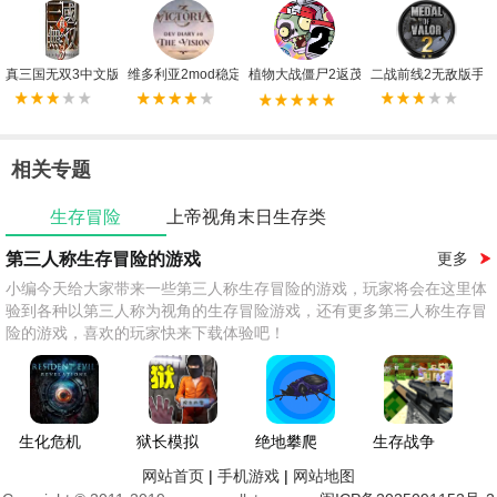
真三国无双3中文版
维多利亚2mod稳定版
植物大战僵尸2返茂版
二战前线2无敌版手
相关专题
生存冒险
上帝视角末日生存类
游戏
第三人称生存冒险的游戏
更多
小编今天给大家带来一些第三人称生存冒险的游戏，玩家将会在这里体
验到各种以第三人称为视角的生存冒险游戏，还有更多第三人称生存冒
险的游戏，喜欢的玩家快来下载体验吧！
生化危机
狱长模拟
绝地攀爬
生存战争
启示录2
器最新版
者
2僵尸+枪
网站首页
|
手机游戏
|
网站地图
+商店双