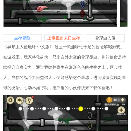
生存冒险
上帝视角末日生存
异形虫入侵
类游戏
《异形虫入侵地球 中文版》 这是一款趣味性十足的冒险解谜游戏。
在游戏里，玩家将化身为一只来自外太空的异形昆虫。你的使命是持
续提升自身实力，通过吞噬并寄生在形形色色的生物之上，逐步壮
大。当你的战斗力日益强大，便能感染这个星球，进而慢慢实现对星
球的统治。心动不如行动，感兴趣的小伙伴快来下载体验吧！