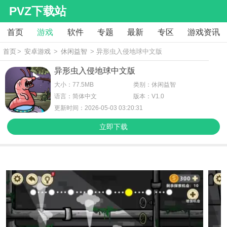
PVZ下载站
首页
游戏
软件
专题
最新
专区
游戏资讯
首页
>
安卓游戏
>
休闲益智
> 异形虫入侵地球中文版
异形虫入侵地球中文版
大小：77.5MB
类别：休闲益智
语言：简体中文
版本：V1.0
更新时间：2026-05-03 03:20:31
立即下载