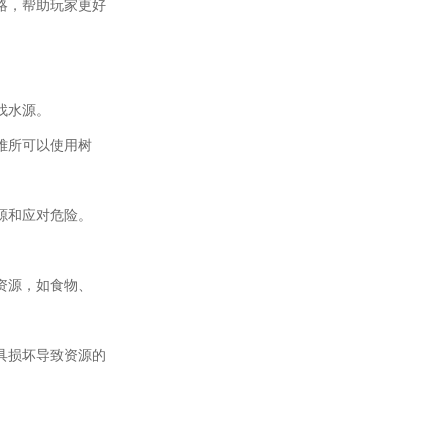
略，帮助玩家更好
找水源。
难所可以使用树
源和应对危险。
资源，如食物、
具损坏导致资源的